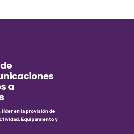
T
 de
unicaciones
s a
s
líder en la provisión de
ctividad, Equipamiento y