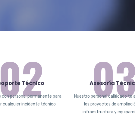
02
0
Soporte Técnico
Asesoría Técni
con personal permanente para
Nuestro personal calificado te 
 cualquier incidente técnico
los proyectos de ampliaci
infraestructura y equipam