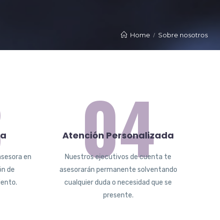
Home
Sobre nosotros
3
04
ca
Atención Personalizada
asesora en
Nuestros ejecutivos de cuenta te
ón de
asesorarán permanente solventando
iento.
cualquier duda o necesidad que se
presente.