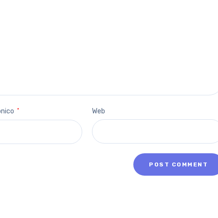
ónico
*
Web