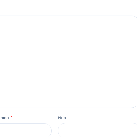
ónico
*
Web