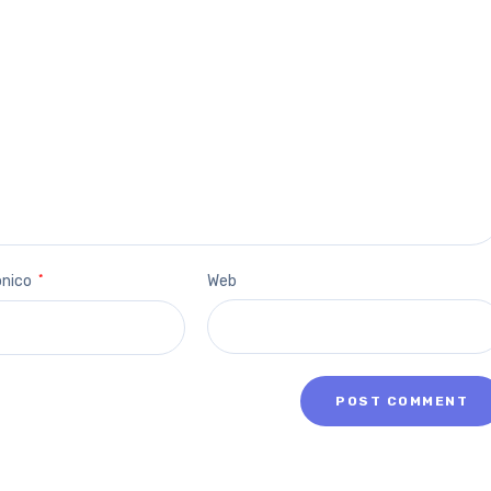
ónico
*
Web