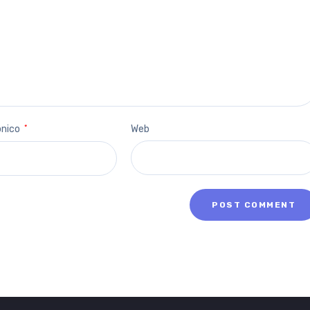
ónico
*
Web