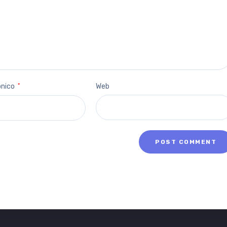
ónico
*
Web