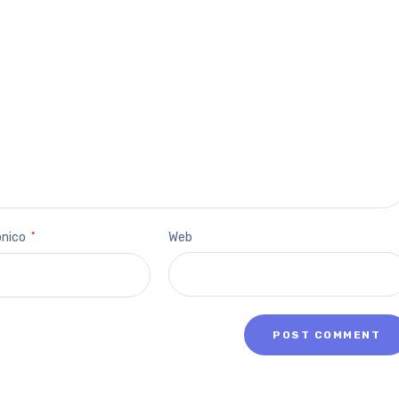
ónico
*
Web