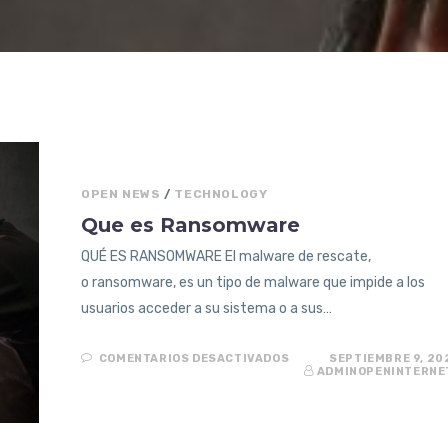
OPEN NEWS
/
TECHNOLOGY
Que es Ransomware
QUÉ ES RANSOMWARE El malware de rescate,
o ransomware, es un tipo de malware que impide a los
usuarios acceder a su sistema o a sus…
EN
COMENTARIOS DESACTIVADOS
SEPTIEMBRE 9, 20
QUE
ADMINOPENINTERNE
ES
RANSOMWARE