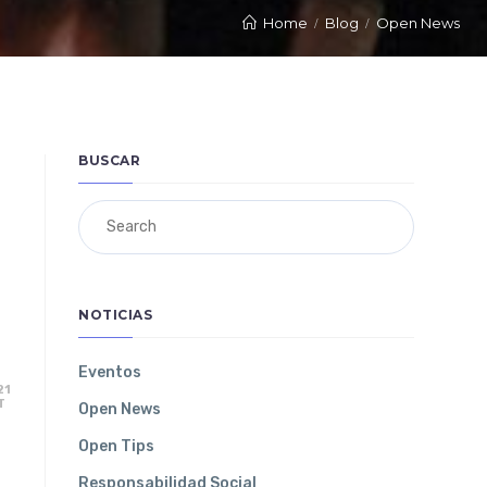
Home
Blog
Open News
BUSCAR
NOTICIAS
Eventos
21
T
Open News
Open Tips
Responsabilidad Social